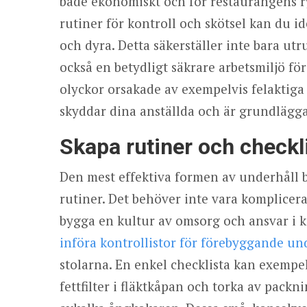
både ekonomiskt och för restaurangens 
rutiner för kontroll och skötsel kan du i
och dyra. Detta säkerställer inte bara ut
också en betydligt säkrare arbetsmiljö fö
olyckor orsakade av exempelvis felaktiga 
skyddar dina anställda och är grundlägga
Skapa rutiner och checkli
Den mest effektiva formen av underhåll 
rutiner. Det behöver inte vara komplicer
bygga en kultur av omsorg och ansvar i kö
införa kontrollistor för förebyggande un
stolarna. En enkel checklista kan exempe
fettfilter i fläktkåpan och torka av packn