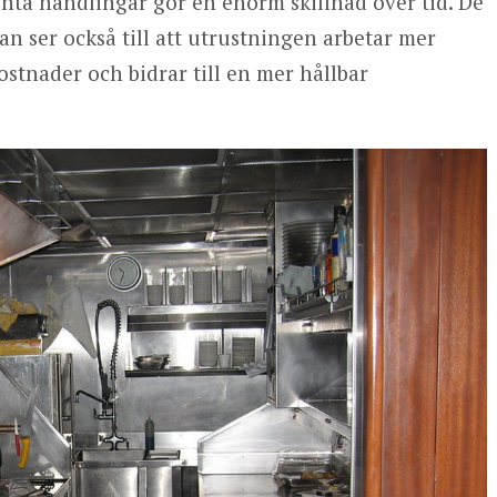
nta handlingar gör en enorm skillnad över tid. De
an ser också till att utrustningen arbetar mer
kostnader och bidrar till en mer hållbar