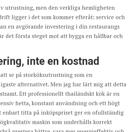
 av utrustning, men den verkliga hemligheten
rift ligger i det som kommer efteråt: service och
utan en avgörande investering i din restaurangs
a är det första steget mot att bygga en hållbar och
ring, inte en kostnad
 att se på storköksutrustning som en
gaste alternativet. Men jag har lärt mig att detta
stsamt. Ett professionellt thailändskt kök är en
ntensiv hetta, konstant användning och ett högt
enbart titta på inköpspriset ger en ofullständig
högkvalitativ maskin som underhålls korrekt
ckså prestera bättre, vara mer energieffektiv och