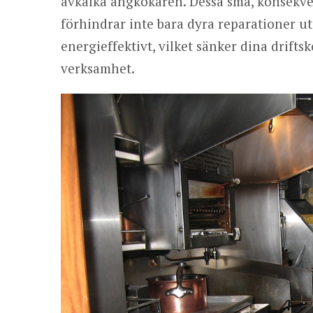
avkalka ångkokaren. Dessa små, konsekve
förhindrar inte bara dyra reparationer ut
energieffektivt, vilket sänker dina drifts
verksamhet.