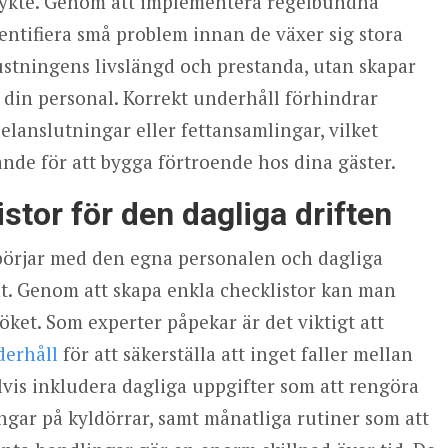
rykte. Genom att implementera regelbundna
dentifiera små problem innan de växer sig stora
rustningens livslängd och prestanda, utan skapar
r din personal. Korrekt underhåll förhindrar
elanslutningar eller fettansamlingar, vilket
nde för att bygga förtroende hos dina gäster.
stor för den dagliga driften
börjar med den egna personalen och dagliga
at. Genom att skapa enkla checklistor kan man
ket. Som experter påpekar är det viktigt att
derhåll
för att säkerställa att inget faller mellan
lvis inkludera dagliga uppgifter som att rengöra
ingar på kyldörrar, samt månatliga rutiner som att