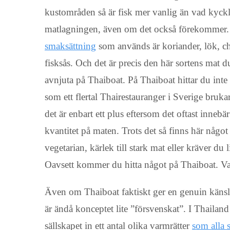
kustområden så är fisk mer vanlig än vad kyckl
matlagningen, även om det också förekommer
smaksättning
som används är koriander, lök, chi
fisksås. Och det är precis den här sortens mat
avnjuta på Thaiboat. På Thaiboat hittar du inte 
som ett flertal Thairestauranger i Sverige bruk
det är enbart ett plus eftersom det oftast inneb
kvantitet på maten. Trots det så finns här något f
vegetarian, kärlek till stark mat eller kräver du
Oavsett kommer du hitta något på Thaiboat. Va
Även om Thaiboat faktiskt ger en genuin känsla
är ändå konceptet lite ”försvenskat”. I Thailand 
sällskapet in ett antal olika varmrätter
som alla 