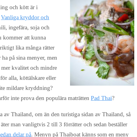
ing och kött är i
.
Vanliga kryddor och
li, ingefära, soja och
 du kommer att kunna
riktigt lika många rätter
ar ha på sina menyer, men
är mer kvalitet och mindre
ör alla, köttälskare eller
 lite mildare kryddning?
rför inte prova den populära maträtten
Pad Thai
?
 av Thailand, om än den turistiga sidan av Thailand, så
äter man vanligtvis 2 till 3 förrätter och sedan beställer
sedan delar på
. Menyn på Thaiboat känns som en meny